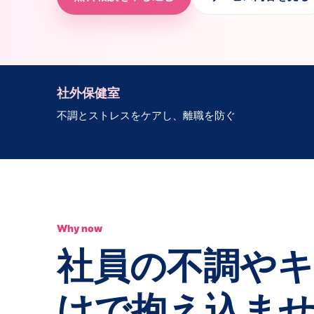
社外保健室
不調とストレスをケアし、離職を防ぐ
Why now
社員の不調やキ
けで抱え込ま