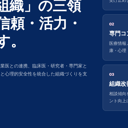
組織」の三領
受け止め
信頼・活力・
02
専門コ
す。
医療情報
康・心理
産業医との連携、臨床医・研究者・専門家と
報と心理的安全性を統合した組織づくりを支
03
組織改
相談傾向
ント向上