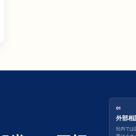
01
外部相
社内では