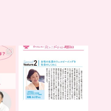
..
チアーズビューティー
コミュニケーション通信とは
...
8
0