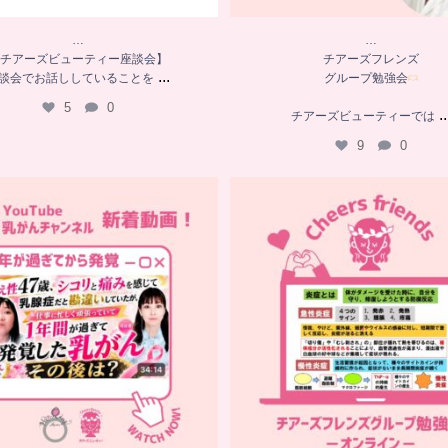
…
…
チアーズビューティー座談会】
チアーズフレンズ
...
談会でお話ししていることを
グループ勉強会
5
0
..
チアーズビューティーでは
9
0
…
…
YouTube乳がんチャンネル
チアーズフレンズ
新着動画
グループ勉強会
シコリと痛みを感じて
...
チアーズビューティーでは
...
10
0
11
0