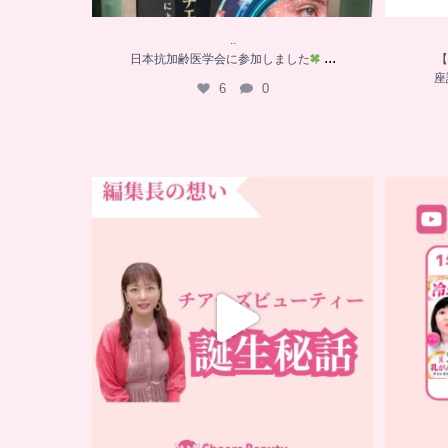
..
...
日本抗加齢医学会に参加しました
【
座
6
0
…
チアーズビューティー誕生秘話
...
16
0