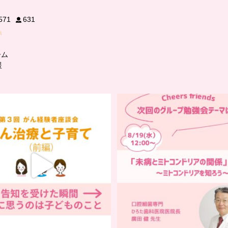
571
631
ーム
援
…
…
チアーズビューティー座談会】
チアーズフレンズ
座談会でお話ししていることを
...
グループ勉強会
5
0
チアーズビューティーでは
...
9
0