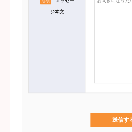
メッセー
必須
ジ本文