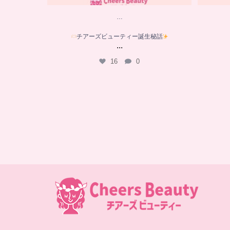
…
チアーズビューティー誕生秘話
...
16
0