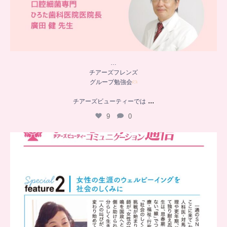
…
チアーズフレンズ
グループ勉強会
...
チアーズビューティーでは
9
0
..
チアーズビューティー
コミュニケーション通信とは
...
8
0