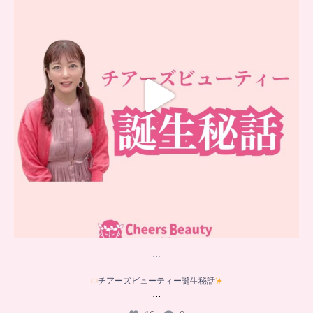
16
0
…
チアーズビューティー誕生秘話
...