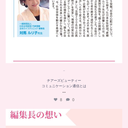
..
チアーズビューティー
コミュニケーション通信とは
...
8
0
…
チアーズビューティー誕生秘話
...