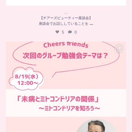
…
【チアーズビューティー座談会】
...
座談会でお話ししていることを
5
0
…
チアーズフレンズ
グループ勉強会
チアーズビューティーでは
...
9
0