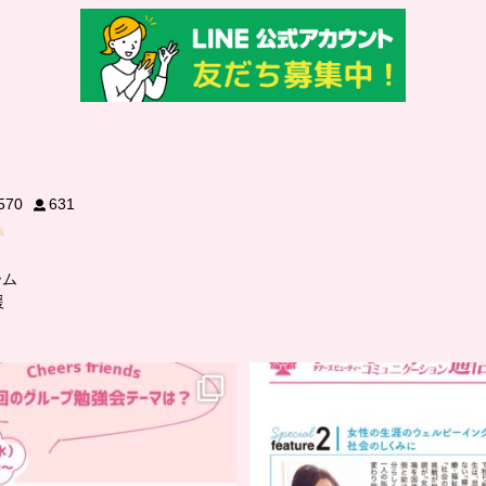
570
631
ーム
援
…
..
チアーズフレンズ
グループ勉強会
チアーズビューティー
コミュニケーション通信と
チアーズビューティーでは
...
...
9
0
8
0