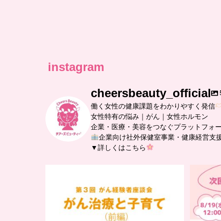
instagram
cheersbeauty_official
働く女性の健康課題をわかりやすく発信
女性特有の悩み｜がん｜女性ホルモン
企業・医療・美容をつなぐプラットフォ
企業向け社外保健室事業・健康経営支
▼詳しくはこちら
…
【チアーズビューティー座談会】
座談会でお話ししていることを
...
5
0