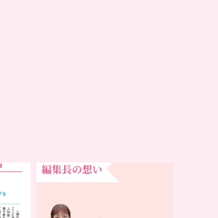
…
チアーズビューティー誕生秘話
は
...
16
0