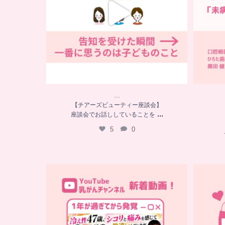
…
【チアーズビューティー座談会】
...
座談会でお話ししていることを
5
0
…
YouTube乳がんチャンネル
新着動画
シコリと痛みを感じて
...
10
0