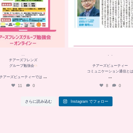
…
．．
チアーズフレンズ
グループ勉強会
チアーズビューティー
コミュニケーション通信と
...
...
チアーズビューティーでは
11
0
8
0
さらに読み込む
Instagram でフォロー