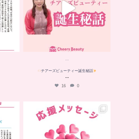
…
チアーズビューティー誕生秘話
...
は
16
0
…
応援メッセージをいただきました
は
順天堂大学名誉教授
...
10
0