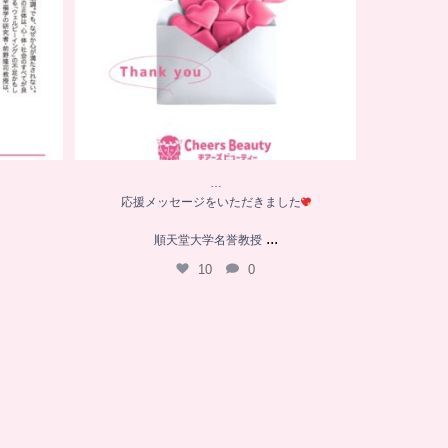
…
応援メッセージをいただきました
...
は
順天堂大学名誉教授
10
0