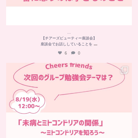
…
【チアーズビューティー座談会】
...
座談会でお話ししていることを
6
0
…
チアーズフレンズ
グループ勉強会
チアーズビューティーでは
...
9
0