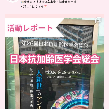
企業向け社外保健室事業・健康経営支援
▼詳しくはこちら
..
日本抗加齢医学会に参加しました
...
7
0