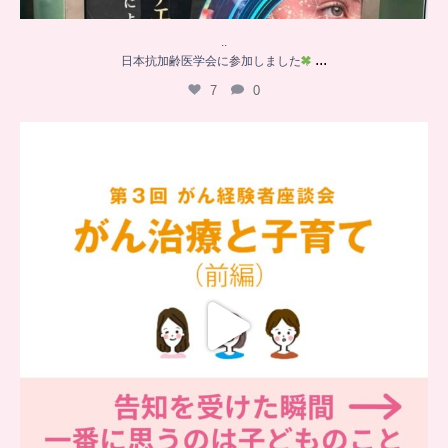
..
...
日本抗加齢医学会に参加しました
7
0
…
【チアーズビューティー座談会】
座談会でお話ししていることを
...
6
0