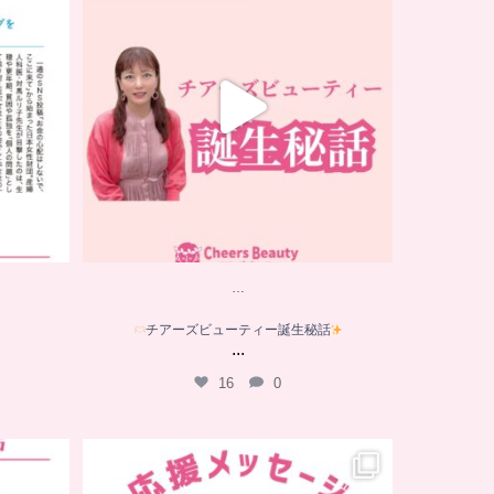
は
...
16
0
…
チアーズビューティー誕生秘話
...
は
16
0
…
応援メッセージをいただきました