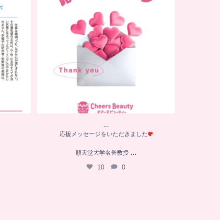
は
順天堂大学名誉教授
...
10
0
…
応援メッセージをいただきました
...
は
順天堂大学名誉教授
10
0