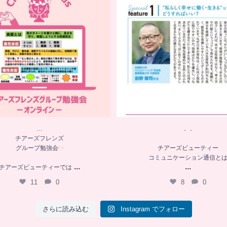
コミュニケーション通信と
チアーズビューティーでは
...
...
11
0
8
0
…
．．
チアーズフレンズ
グループ勉強会
チアーズビューティー
コミュニケーション通信と
...
...
チアーズビューティーでは
11
0
8
0
さらに読み込む
Instagram でフォロー