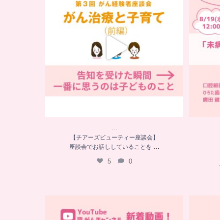
5
0
…
【チアーズビューティー座談会】
...
座談会でお話ししていることを
5
0
…
YouTube乳がんチャンネル
新着動画