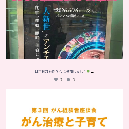
..
...
日本抗加齢医学会に参加しました
7
0
…
【チアーズビューティー座談会】
座談会でお話ししていることを
...
6
0