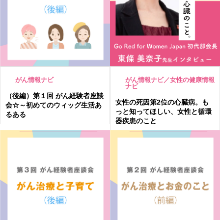
がん情報ナビ／女性の健康情報
がん情報ナビ
ナビ
（後編）第１回 がん経験者座談
女性の死因第2位の心臓病。も
会☆～初めてのウィッグ生活あ
っと知ってほしい、女性と循環
るある
器疾患のこと