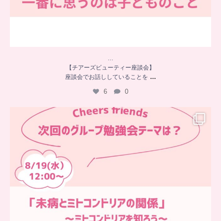
…
【チアーズビューティー座談会】
...
座談会でお話ししていることを
6
0
…
チアーズフレンズ
グループ勉強会
チアーズビューティーでは
...
9
0