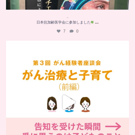
..
...
日本抗加齢医学会に参加しました
7
0
…
【チアーズビューティー座談会】
座談会でお話ししていることを
...
6
0