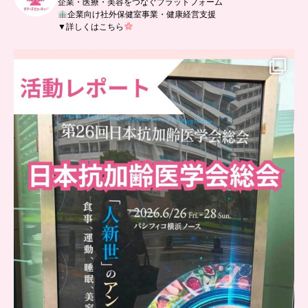
企業・医療・美容をつなぐプラットフォーム
企業向け社外保健室事業・健康経営支援
▼詳しくはこちら
..
日本抗加齢医学会に参加しました
...
7
0