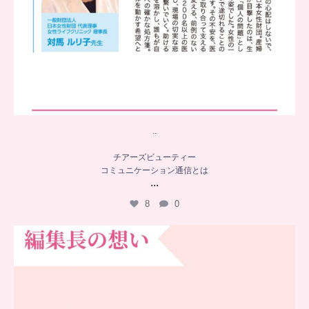
..
チアーズビューティー
コミュニケーション通信とは
...
8
0
…
チアーズビューティー誕生秘話
...
16
0