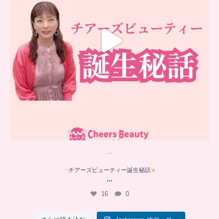
…
チアーズビューティー誕生秘話
...
16
0