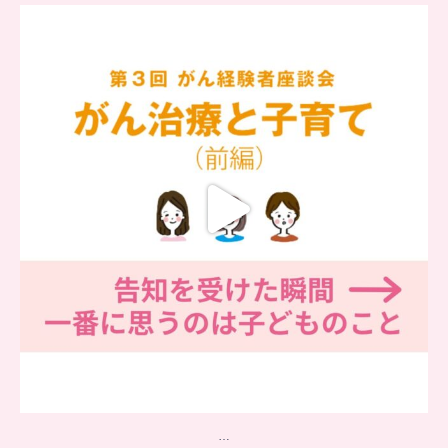
…
【チアーズビューティー座談会】
座談会でお話ししていることを
...
5
0
…