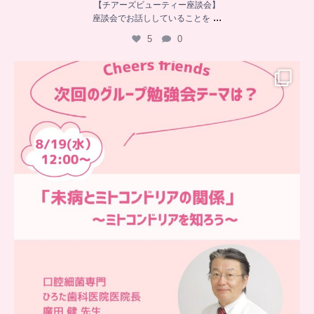
【チアーズビューティー座談会】
...
座談会でお話ししていることを
5
0
…
チアーズフレンズ
グループ勉強会
チアーズビューティーでは
...
9
0