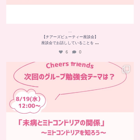
…
【チアーズビューティー座談会】
...
座談会でお話ししていることを
6
0
…
チアーズフレンズ
グループ勉強会
チアーズビューティーでは
...
9
0