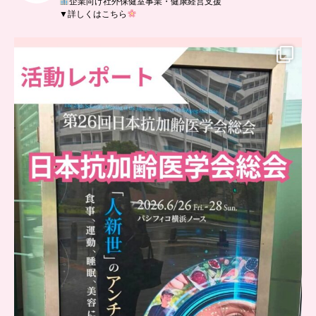
企業向け社外保健室事業・健康経営支援
▼詳しくはこちら
..
日本抗加齢医学会に参加しました
...
9
0