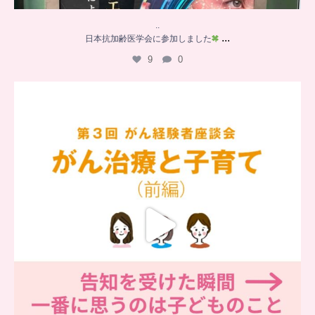
..
...
日本抗加齢医学会に参加しました
9
0
…
【チアーズビューティー座談会】
座談会でお話ししていることを
...
6
0