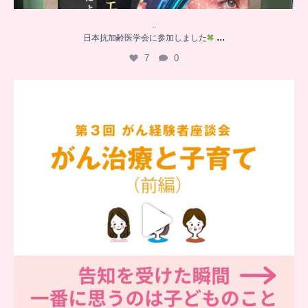
..
...
日本抗加齢医学会に参加しました
7
0
…
【チアーズビューティー座談会】
座談会でお話ししていることを
...
6
0