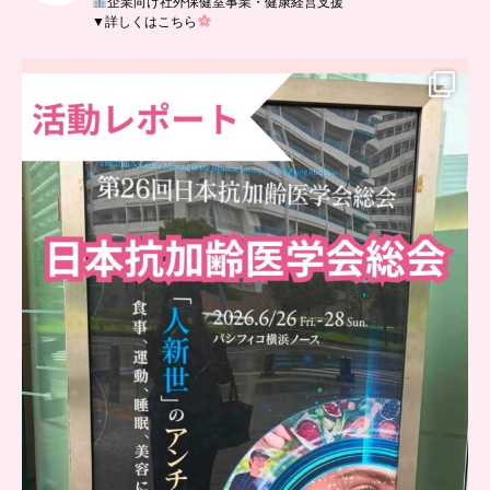
企業向け社外保健室事業・健康経営支援
▼詳しくはこちら
..
日本抗加齢医学会に参加しました
...
7
0