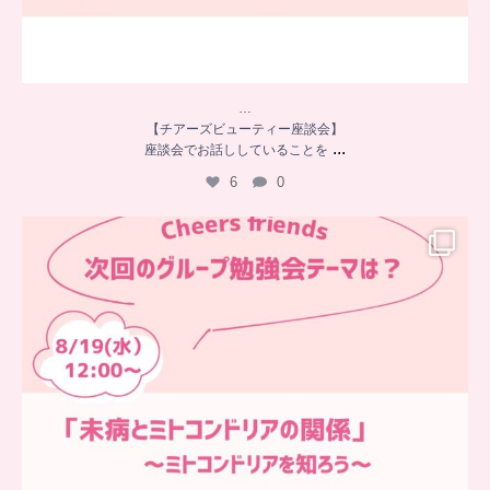
…
【チアーズビューティー座談会】
...
座談会でお話ししていることを
6
0
…
チアーズフレンズ
グループ勉強会
チアーズビューティーでは
...
9
0