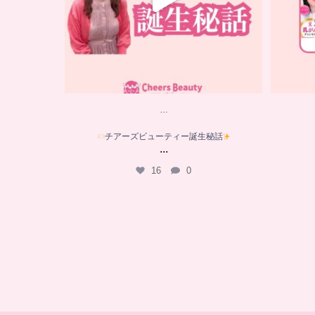
…
チアーズビューティー誕生秘話
...
16
0