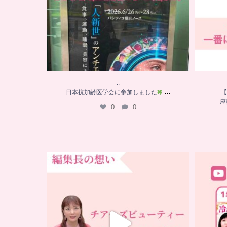
..
...
日本抗加齢医学会に参加しました
【
座
0
0
…
チアーズビューティー誕生秘話
...
16
0