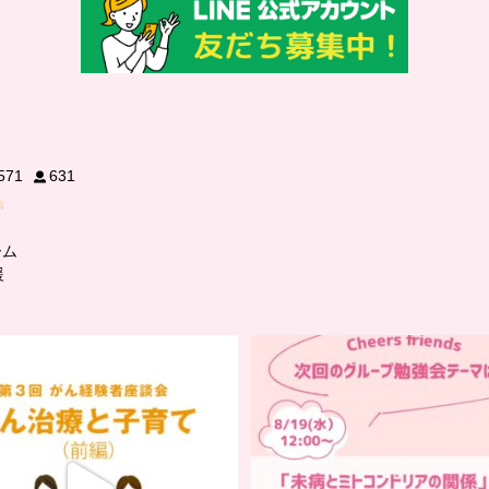
571
631
ーム
援
…
…
チアーズビューティー座談会】
チアーズフレンズ
座談会でお話ししていることを
...
グループ勉強会
5
0
チアーズビューティーでは
...
9
0