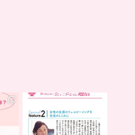
..
チアーズビューティー
コミュニケーション通信とは
...
8
0