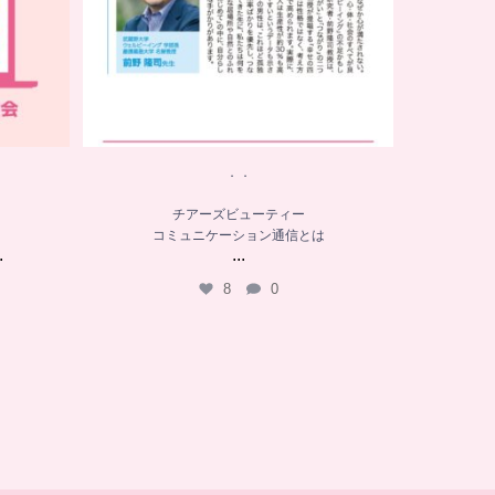
．．
チアーズビューティー
コミュニケーション通信とは
.
...
8
0