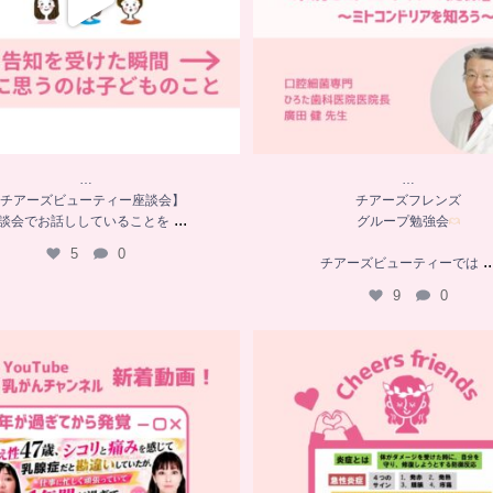
…
…
チアーズビューティー座談会】
チアーズフレンズ
...
談会でお話ししていることを
グループ勉強会
5
0
..
チアーズビューティーでは
9
0
…
…
YouTube乳がんチャンネル
チアーズフレンズ
新着動画
グループ勉強会
シコリと痛みを感じて
...
チアーズビューティーでは
...
10
0
11
0