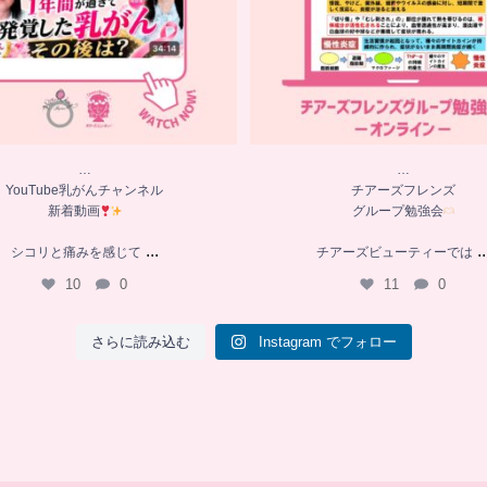
…
…
YouTube乳がんチャンネル
チアーズフレンズ
新着動画
グループ勉強会
...
..
シコリと痛みを感じて
チアーズビューティーでは
10
0
11
0
さらに読み込む
Instagram でフォロー