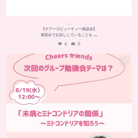
…
【チアーズビューティー座談会】
...
座談会でお話ししていることを
6
0
…
チアーズフレンズ
グループ勉強会
チアーズビューティーでは
...
9
0