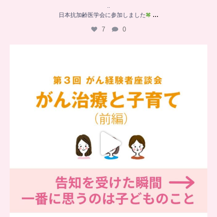
..
...
日本抗加齢医学会に参加しました
7
0
…
【チアーズビューティー座談会】
座談会でお話ししていることを
...
6
0