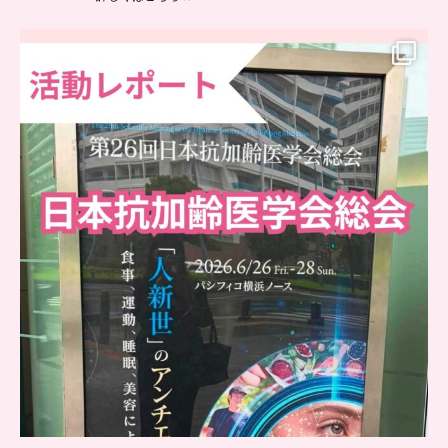
..
日本抗加齢医学会に参加しました
...
7
0