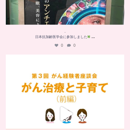
..
...
日本抗加齢医学会に参加しました
0
0
…
【チアーズビューティー座談会】
座談会でお話ししていることを
...
5
0