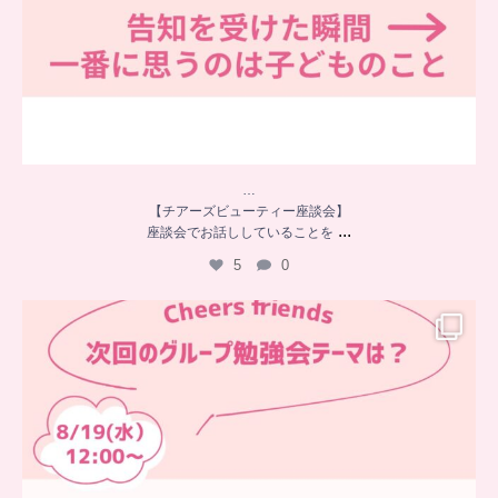
…
【チアーズビューティー座談会】
...
座談会でお話ししていることを
5
0
…
チアーズフレンズ
グループ勉強会
チアーズビューティーでは
...
9
0