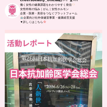
571
631
働く女性の健康課題をわかりやすく発信
女性特有の悩み｜がん｜女性ホルモン
企業・医療・美容をつなぐプラットフォーム
企業向け社外保健室事業・健康経営支援
▼詳しくはこちら
..
日本抗加齢医学会に参加しました
...
0
0