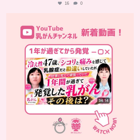
16
0
…
YouTube乳がんチャンネル
新着動画
シコリと痛みを感じて
...
10
0