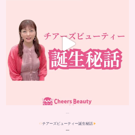
16
0
…
チアーズビューティー誕生秘話
...