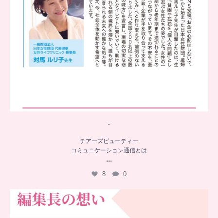
..
チアーズビューティー
コミュニケーション通信とは
...
8
0
…
チアーズビューティー誕生秘話
...