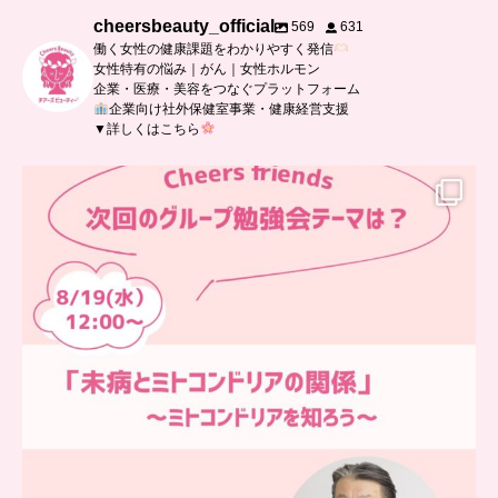
cheersbeauty_official
569
631
働く女性の健康課題をわかりやすく発信
女性特有の悩み｜がん｜女性ホルモン
企業・医療・美容をつなぐプラットフォーム
企業向け社外保健室事業・健康経営支援
▼詳しくはこちら
…
チアーズフレンズ
グループ勉強会
チアーズビューティーでは
...
9
0