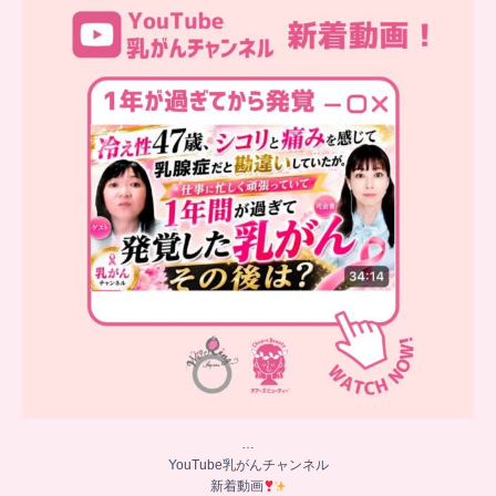
新着動画
シコリと痛みを感じて
...
10
0
…
YouTube乳がんチャンネル
新着動画