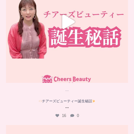
…
チアーズビューティー誕生秘話
...
16
0
…
YouTube乳がんチャンネル