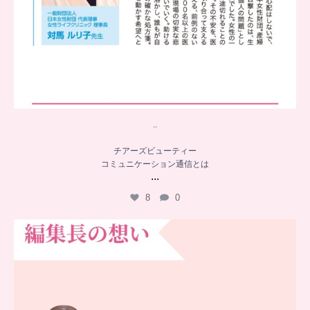
..
チアーズビューティー
コミュニケーション通信とは
...
8
0
…
チアーズビューティー誕生秘話
...
16
0