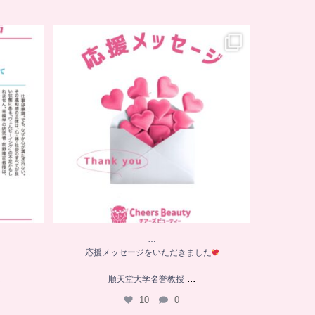
…
応援メッセージをいただきました
は
順天堂大学名誉教授
...
10
0
…
応援メッセージをいただきました
...
は
順天堂大学名誉教授
10
0