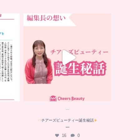
…
チアーズビューティー誕生秘話
は
...
16
0
…
チアーズビューティー誕生秘話
...
は
16
0