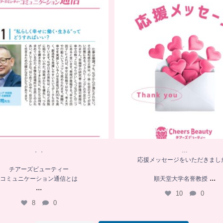
．．
…
応援メッセージをいただきまし
チアーズビューティー
コミュニケーション通信とは
順天堂大学名誉教授
...
...
10
0
8
0
．．
…
応援メッセージをいただきまし
チアーズビューティー
...
コミュニケーション通信とは
順天堂大学名誉教授
...
10
0
8
0