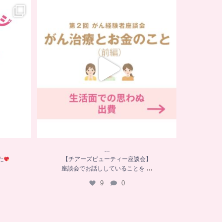
…
た
【チアーズビューティー座談会】
座談会でお話ししていることを
...
9
0
…
た
【チアーズビューティー座談会】
...
座談会でお話ししていることを
9
0