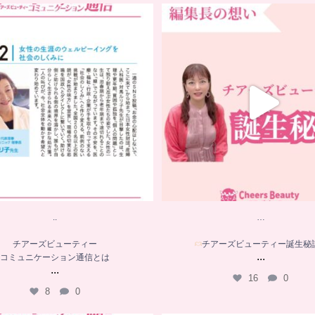
..
…
チアーズビューティー
チアーズビューティー誕生秘
コミュニケーション通信とは
...
...
16
0
8
0
..
…
チアーズビューティー
チアーズビューティー誕生秘
...
コミュニケーション通信とは
...
16
0
8
0