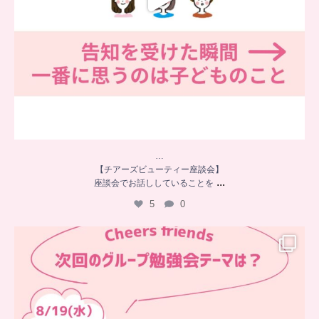
…
【チアーズビューティー座談会】
...
座談会でお話ししていることを
5
0
…
チアーズフレンズ
グループ勉強会
チアーズビューティーでは
...
9
0