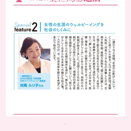
..
チアーズビューティー
コミュニケーション通信とは
...
8
0
..