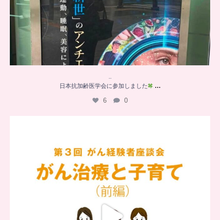
..
...
日本抗加齢医学会に参加しました
6
0
…
【チアーズビューティー座談会】
座談会でお話ししていることを
...
5
0