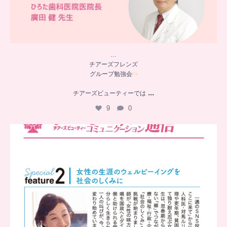
…
チアーズフレンズ
グループ勉強会
...
チアーズビューティーでは
9
0
..
チアーズビューティー
コミュニケーション通信とは
...
8
0