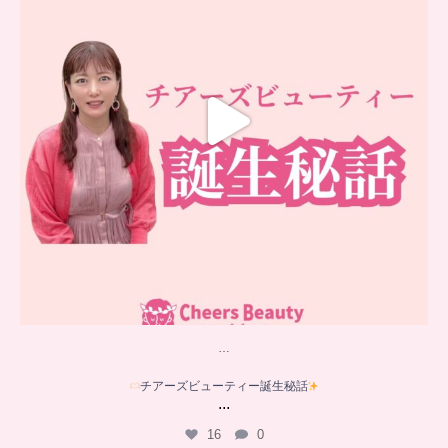
…
チアーズビューティー誕生秘話
...
16
0