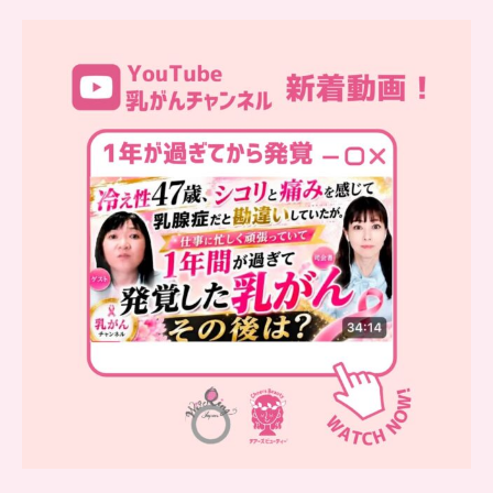
…
YouTube乳がんチャンネル
新着動画
シコリと痛みを感じて
...
10
0