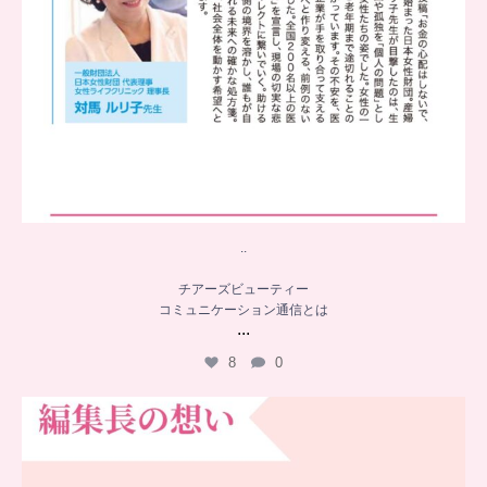
..
チアーズビューティー
コミュニケーション通信とは
...
8
0
…
チアーズビューティー誕生秘話
...
16
0