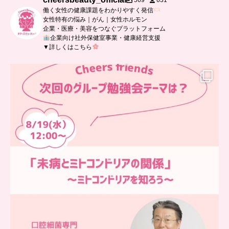
569
631
働く女性の健康課題をわかりやすく発信
女性特有の悩み｜がん｜女性ホルモン
企業・医療・美容をつなぐプラットフォーム
企業向け社外保健室事業・健康経営支援
▼詳しくはこちら
…
チアーズフレンズ
グループ勉強会
チアーズビューティーでは
...
9
0