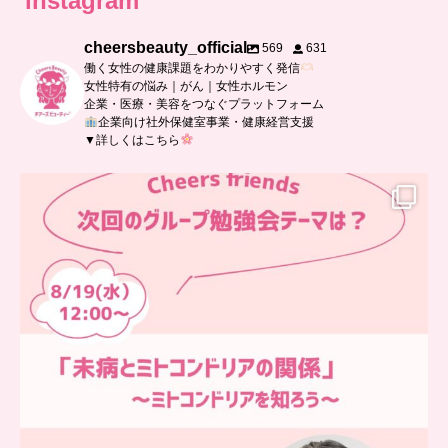
instagram
cheersbeauty_official
569
631
働く女性の健康課題をわかりやすく発信
女性特有の悩み｜がん｜女性ホルモン
企業・医療・美容をつなぐプラットフォーム
企業向け社外保健室事業・健康経営支援
▼詳しくはこちら
…
チアーズフレンズ
グループ勉強会
チアーズビューティーでは
...
9
0