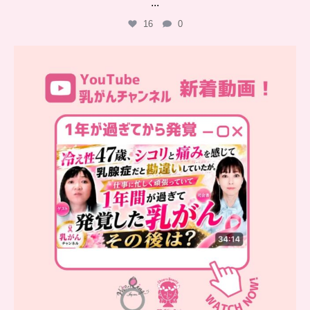
...
16
0
…
YouTube乳がんチャンネル
新着動画
シコリと痛みを感じて
...
10
0