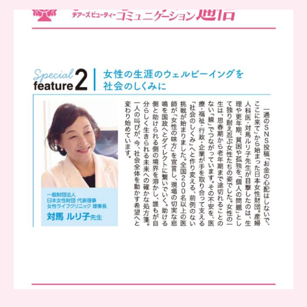
..
チアーズビューティー
コミュニケーション通信とは
...
8
0
..