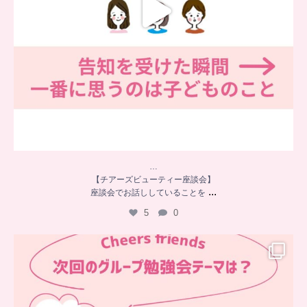
…
【チアーズビューティー座談会】
...
座談会でお話ししていることを
5
0
…
チアーズフレンズ
グループ勉強会
チアーズビューティーでは
...
9
0