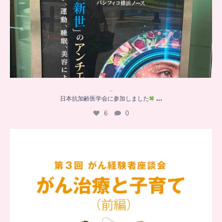
..
...
日本抗加齢医学会に参加しました
6
0
…
【チアーズビューティー座談会】
座談会でお話ししていることを
...
5
0