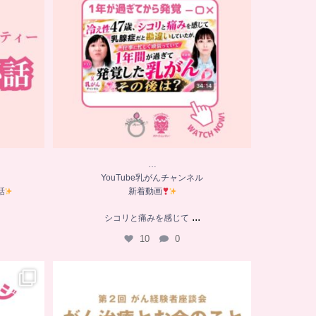
10
0
…
YouTube乳がんチャンネル
話
新着動画
...
シコリと痛みを感じて
10
0
…
た
【チアーズビューティー座談会】
座談会でお話ししていることを
...
9
0