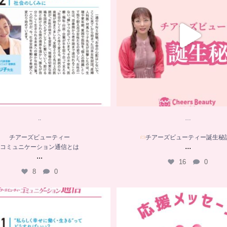
16
0
8
0
..
…
チアーズビューティー
チアーズビューティー誕生秘
...
コミュニケーション通信とは
...
16
0
8
0
．．
…
応援メッセージをいただきまし
チアーズビューティー
コミュニケーション通信とは
順天堂大学名誉教授
...
...
10
0