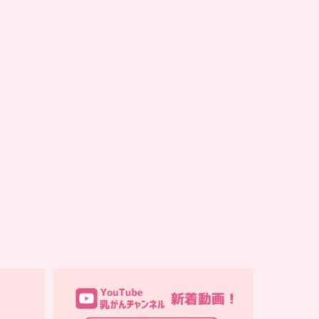
…
YouTube乳がんチャンネル
話
新着動画
シコリと痛みを感じて
...