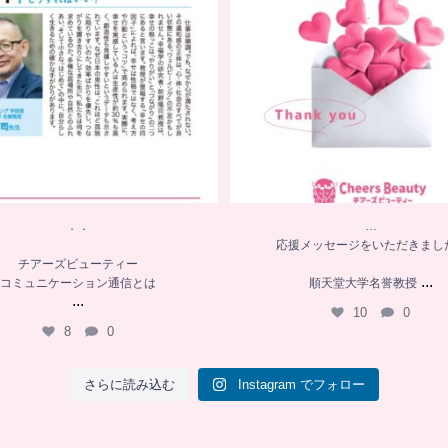
8
0
．．
…
応援メッセージをいただきまし
チアーズビューティー
...
コミュニケーション通信とは
順天堂大学名誉教授
...
10
0
8
0
さらに読み込む
Instagram でフォロー