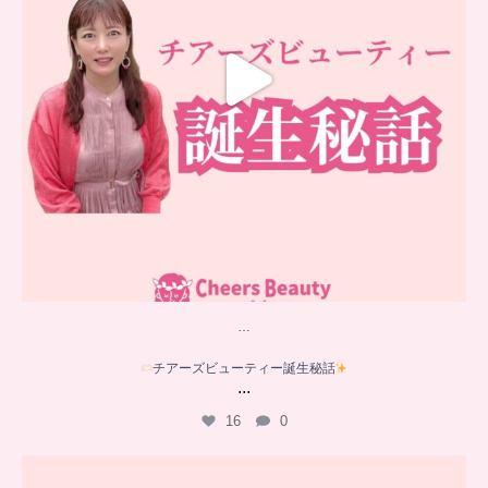
…
チアーズビューティー誕生秘話
...
16
0
…
YouTube乳がんチャンネル