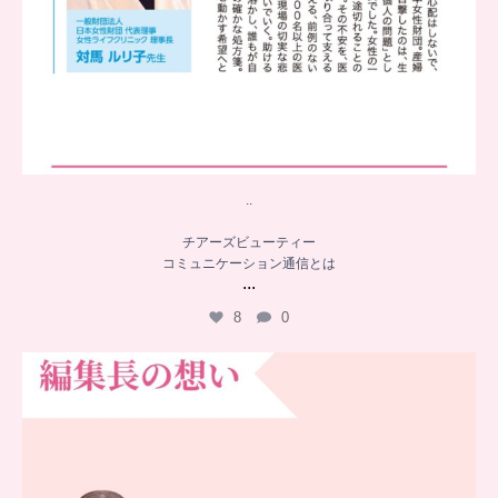
..
チアーズビューティー
コミュニケーション通信とは
...
8
0
…
チアーズビューティー誕生秘話
...
16
0