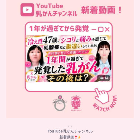
新着動画
シコリと痛みを感じて
...
10
0
…
YouTube乳がんチャンネル
新着動画