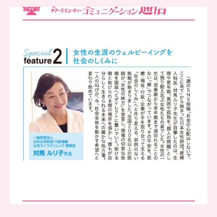
..
チアーズビューティー
コミュニケーション通信とは
...
8
0
..