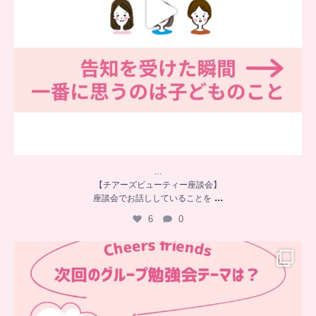
…
【チアーズビューティー座談会】
...
座談会でお話ししていることを
6
0
…
チアーズフレンズ
グループ勉強会
チアーズビューティーでは
...
9
0