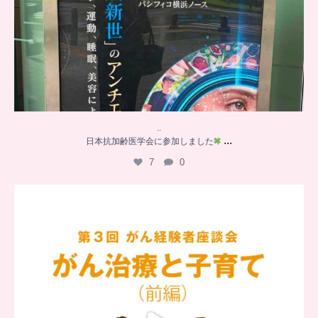
..
...
日本抗加齢医学会に参加しました
7
0
…
【チアーズビューティー座談会】
座談会でお話ししていることを
...
6
0