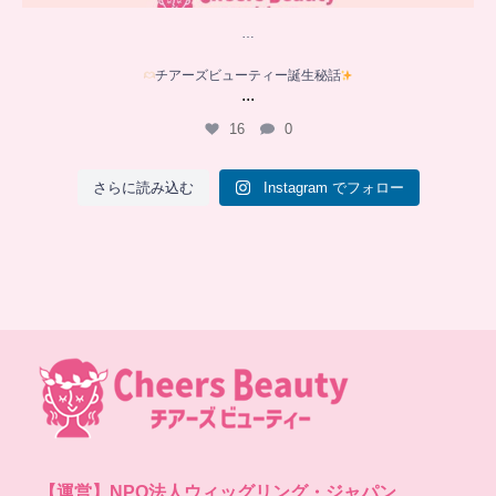
…
チアーズビューティー誕生秘話
...
16
0
さらに読み込む
Instagram でフォロー
【運営】
NPO法人ウィッグリング・ジャパン