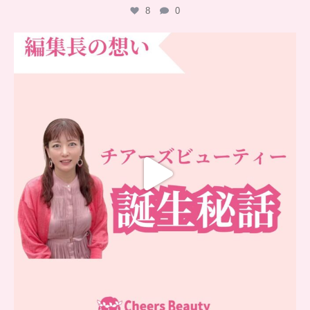
8
0
…
チアーズビューティー誕生秘話
...
16
0