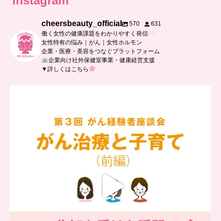
instagram
cheersbeauty_official
570
631
働く女性の健康課題をわかりやすく発信
女性特有の悩み｜がん｜女性ホルモン
企業・医療・美容をつなぐプラットフォーム
企業向け社外保健室事業・健康経営支援
▼詳しくはこちら
…
【チアーズビューティー座談会】
座談会でお話ししていることを
...
5
0