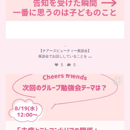
…
【チアーズビューティー座談会】
...
座談会でお話ししていることを
5
0
…
チアーズフレンズ
グループ勉強会
チアーズビューティーでは
...
9
0