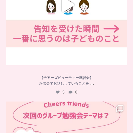
…
【チアーズビューティー座談会】
...
座談会でお話ししていることを
5
0
…
チアーズフレンズ
グループ勉強会
チアーズビューティーでは
...
9
0