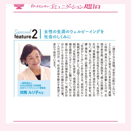
..
チアーズビューティー
コミュニケーション通信とは
...
8
0
..