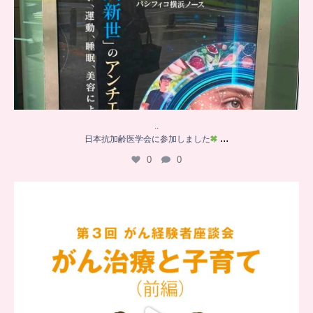
..
...
日本抗加齢医学会に参加しました
0
0
…
【チアーズビューティー座談会】
座談会でお話ししていることを
...
5
0