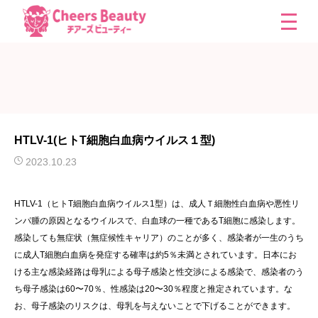
HTLV-1(ヒトT細胞白血病ウイルス１型)
2023.10.23
HTLV-1（ヒトT細胞白血病ウイルス1型）は、成人Ｔ細胞性白血病や悪性リ
ンパ腫の原因となるウイルスで、白血球の一種であるT細胞に感染します。
感染しても無症状（無症候性キャリア）のことが多く、感染者が一生のうち
に成人T細胞白血病を発症する確率は約5％未満とされています。日本にお
ける主な感染経路は母乳による母子感染と性交渉による感染で、感染者のう
ち母子感染は60〜70％、性感染は20〜30％程度と推定されています。な
お、母子感染のリスクは、母乳を与えないことで下げることができます。