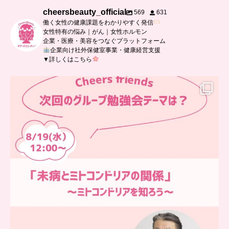
cheersbeauty_official
569
631
働く女性の健康課題をわかりやすく発信
女性特有の悩み｜がん｜女性ホルモン
企業・医療・美容をつなぐプラットフォーム
企業向け社外保健室事業・健康経営支援
▼詳しくはこちら
…
チアーズフレンズ
グループ勉強会
チアーズビューティーでは
...
9
0