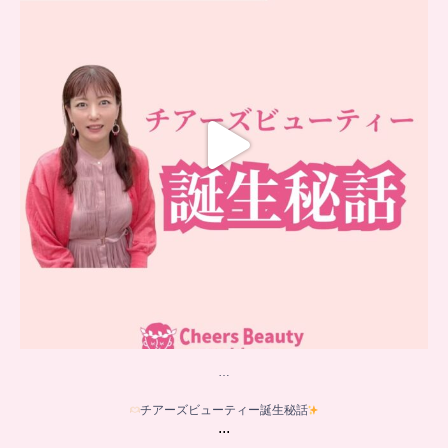
16
0
…
チアーズビューティー誕生秘話
...