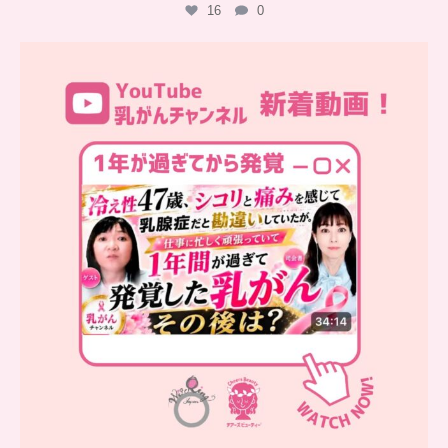
16
0
…
YouTube乳がんチャンネル
新着動画
シコリと痛みを感じて
...
10
0