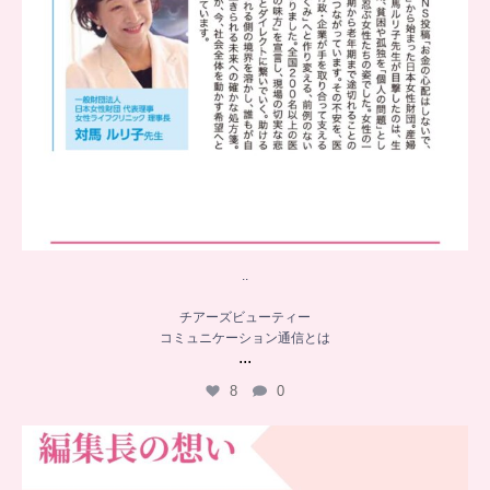
..
チアーズビューティー
コミュニケーション通信とは
...
8
0
…
チアーズビューティー誕生秘話
...