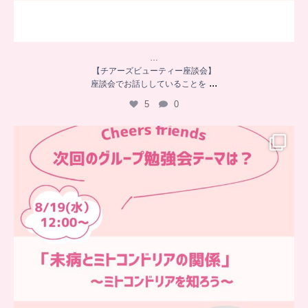
…
【チアーズビューティー座談会】
...
座談会でお話ししていることを
5
0
…
チアーズフレンズ
グループ勉強会
チアーズビューティーでは
...
9
0