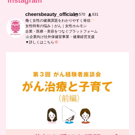
instagram
cheersbeauty_official
570
631
働く女性の健康課題をわかりやすく発信
女性特有の悩み｜がん｜女性ホルモン
企業・医療・美容をつなぐプラットフォーム
企業向け社外保健室事業・健康経営支援
▼詳しくはこちら
…
【チアーズビューティー座談会】
座談会でお話ししていることを
...
5
0