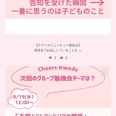
…
【チアーズビューティー座談会】
...
座談会でお話ししていることを
5
0
…
チアーズフレンズ
グループ勉強会
チアーズビューティーでは
...
9
0