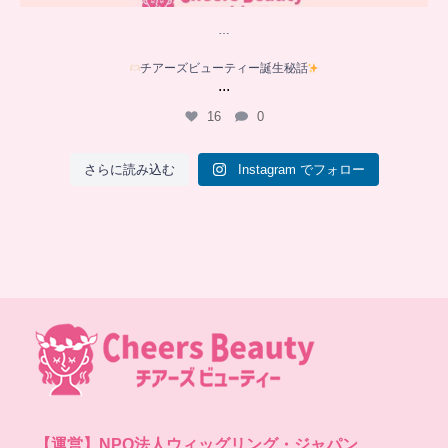
…
チアーズビューティー誕生秘話
...
16
0
さらに読み込む
Instagram でフォロー
【運営】
NPO法人ウィッグリング・ジャパン