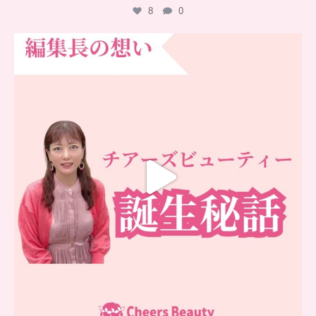
8
0
…
チアーズビューティー誕生秘話
...
16
0