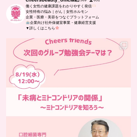
569
631
働く女性の健康課題をわかりやすく発信
女性特有の悩み｜がん｜女性ホルモン
企業・医療・美容をつなぐプラットフォーム
企業向け社外保健室事業・健康経営支援
▼詳しくはこちら
…
チアーズフレンズ
グループ勉強会
チアーズビューティーでは
...
9
0