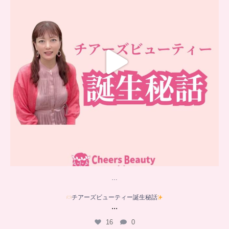
…
チアーズビューティー誕生秘話
...
16
0