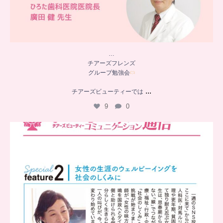
…
チアーズフレンズ
グループ勉強会
...
チアーズビューティーでは
9
0
..
チアーズビューティー
コミュニケーション通信とは
...
8
0