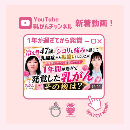
…
YouTube乳がんチャンネル
新着動画
シコリと痛みを感じて
...
10
0