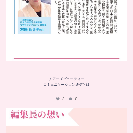
..
チアーズビューティー
コミュニケーション通信とは
...
8
0
…
チアーズビューティー誕生秘話
...
16
0