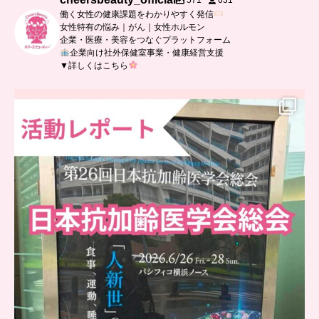
571
631
働く女性の健康課題をわかりやすく発信
女性特有の悩み｜がん｜女性ホルモン
企業・医療・美容をつなぐプラットフォーム
企業向け社外保健室事業・健康経営支援
▼詳しくはこちら
..
日本抗加齢医学会に参加しました
...
7
0