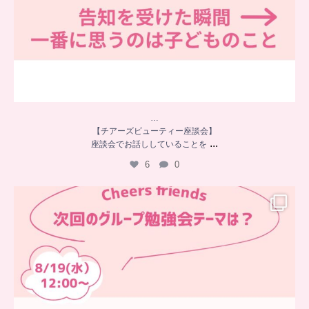
…
【チアーズビューティー座談会】
...
座談会でお話ししていることを
6
0
…
チアーズフレンズ
グループ勉強会
チアーズビューティーでは
...
9
0