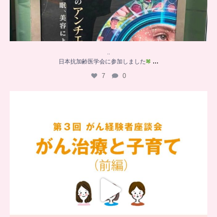
..
...
日本抗加齢医学会に参加しました
7
0
…
【チアーズビューティー座談会】
座談会でお話ししていることを
...
6
0