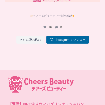
…
チアーズビューティー誕生秘話
...
16
0
さらに読み込む
Instagram でフォロー
【運営】
NPO法人ウィッグリング・ジャパン