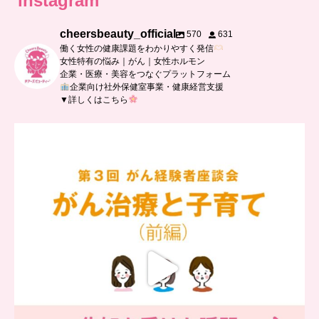
instagram
cheersbeauty_official
570
631
働く女性の健康課題をわかりやすく発信
女性特有の悩み｜がん｜女性ホルモン
企業・医療・美容をつなぐプラットフォーム
企業向け社外保健室事業・健康経営支援
▼詳しくはこちら
…
【チアーズビューティー座談会】
座談会でお話ししていることを
...
5
0