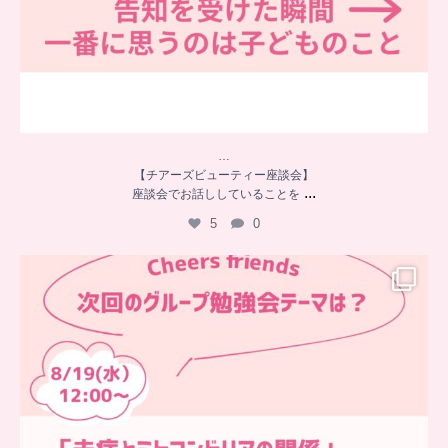
…
【チアーズビューティー座談会】
...
座談会でお話ししていることを
5
0
…
チアーズフレンズ
グループ勉強会
チアーズビューティーでは
...
9
0