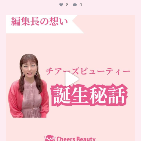
8
0
…
チアーズビューティー誕生秘話
...
16
0