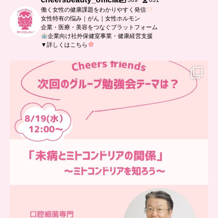
569
631
働く女性の健康課題をわかりやすく発信
女性特有の悩み｜がん｜女性ホルモン
企業・医療・美容をつなぐプラットフォーム
企業向け社外保健室事業・健康経営支援
▼詳しくはこちら
…
チアーズフレンズ
グループ勉強会
チアーズビューティーでは
...
9
0