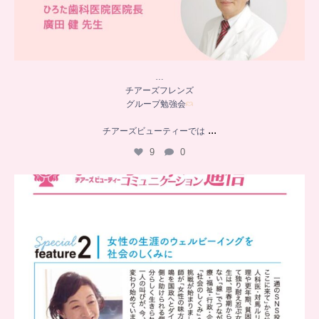
…
チアーズフレンズ
グループ勉強会
...
チアーズビューティーでは
9
0
..
チアーズビューティー
コミュニケーション通信とは
...
8
0