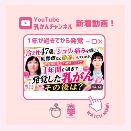
…
YouTube乳がんチャンネル
新着動画
シコリと痛みを感じて
...
10
0