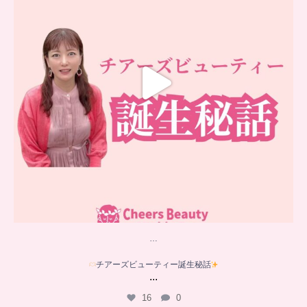
…
チアーズビューティー誕生秘話
...
16
0