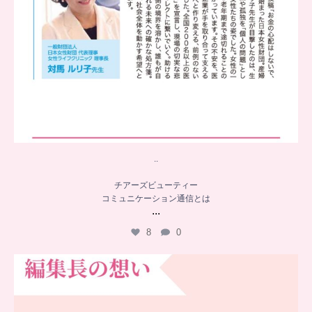
..
チアーズビューティー
コミュニケーション通信とは
...
8
0
…
チアーズビューティー誕生秘話
...
16
0