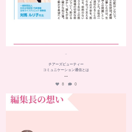
..
チアーズビューティー
コミュニケーション通信とは
...
8
0
…
チアーズビューティー誕生秘話
...
16
0