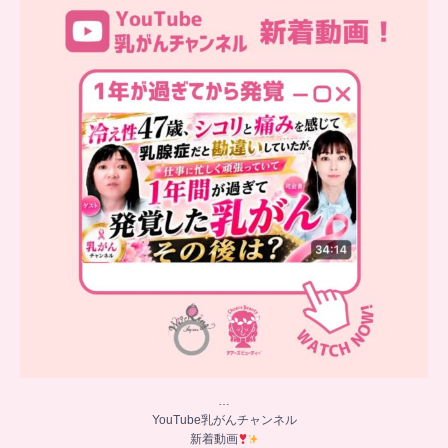
新着動画
シコリと痛みを感じて
...
10
0
…
YouTube乳がんチャンネル
新着動画