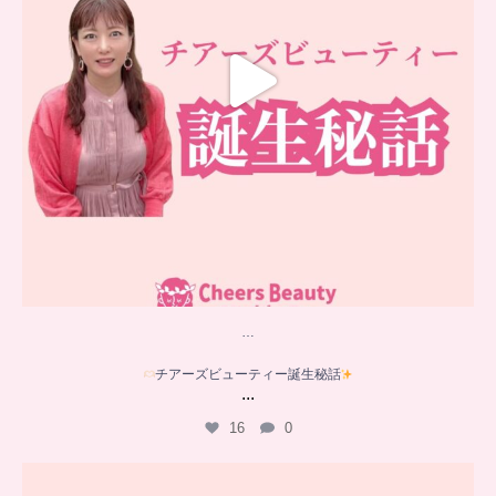
…
チアーズビューティー誕生秘話
...
16
0
…
YouTube乳がんチャンネル