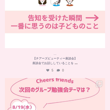
…
【チアーズビューティー座談会】
...
座談会でお話ししていることを
5
0
…
チアーズフレンズ
グループ勉強会
チアーズビューティーでは
...
9
0