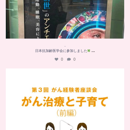
..
...
日本抗加齢医学会に参加しました
0
0
…
【チアーズビューティー座談会】
座談会でお話ししていることを
...
5
0