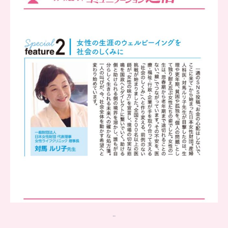
..
チアーズビューティー
コミュニケーション通信とは
...
8
0
..