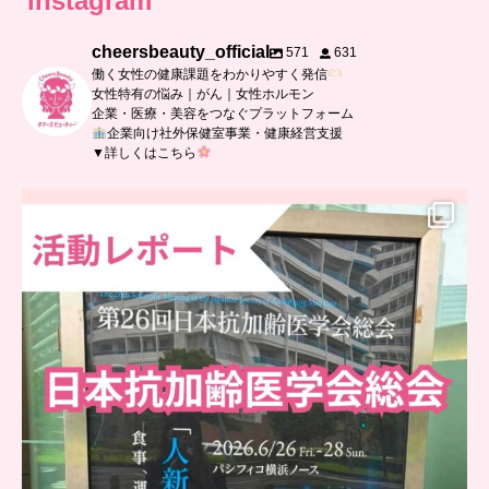
instagram
cheersbeauty_official
571
631
働く女性の健康課題をわかりやすく発信
女性特有の悩み｜がん｜女性ホルモン
企業・医療・美容をつなぐプラットフォーム
企業向け社外保健室事業・健康経営支援
▼詳しくはこちら
..
日本抗加齢医学会に参加しました
...
0
0