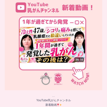
新着動画
シコリと痛みを感じて
...
10
0
…
YouTube乳がんチャンネル
新着動画