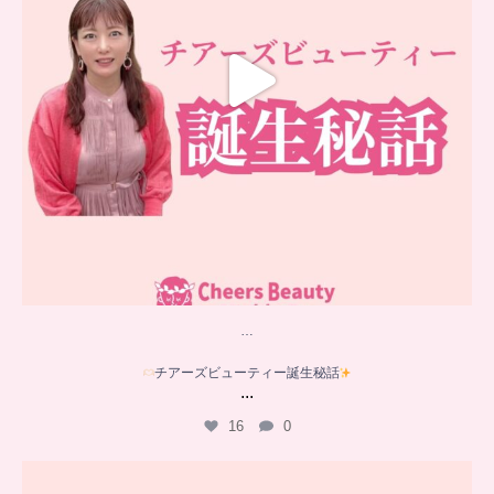
…
チアーズビューティー誕生秘話
...
16
0
…
YouTube乳がんチャンネル