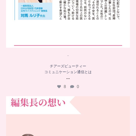
..
チアーズビューティー
コミュニケーション通信とは
...
8
0
…
チアーズビューティー誕生秘話
...
16
0