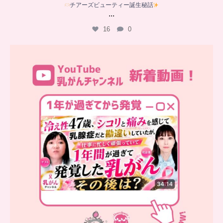
チアーズビューティー誕生秘話
...
16
0
…
YouTube乳がんチャンネル
新着動画
シコリと痛みを感じて
...
10
0