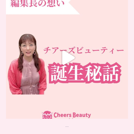
…
チアーズビューティー誕生秘話
...
16
0
…