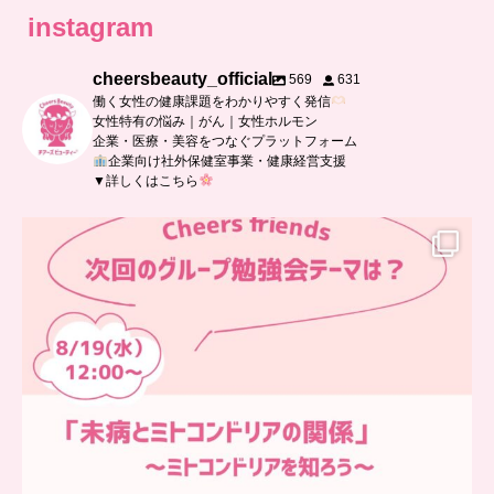
instagram
cheersbeauty_official
569
631
働く女性の健康課題をわかりやすく発信
女性特有の悩み｜がん｜女性ホルモン
企業・医療・美容をつなぐプラットフォーム
企業向け社外保健室事業・健康経営支援
▼詳しくはこちら
…
チアーズフレンズ
グループ勉強会
チアーズビューティーでは
...
9
0