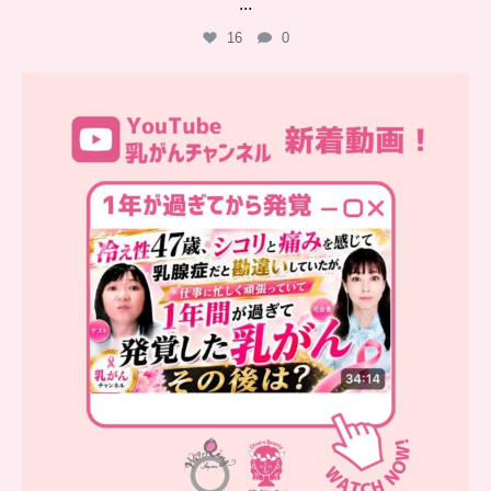
...
16
0
…
YouTube乳がんチャンネル
新着動画
シコリと痛みを感じて
...
10
0