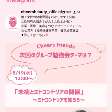
instagram
cheersbeauty_official
569
631
働く女性の健康課題をわかりやすく発信
女性特有の悩み｜がん｜女性ホルモン
企業・医療・美容をつなぐプラットフォーム
企業向け社外保健室事業・健康経営支援
▼詳しくはこちら
…
チアーズフレンズ
グループ勉強会
チアーズビューティーでは
...
9
0