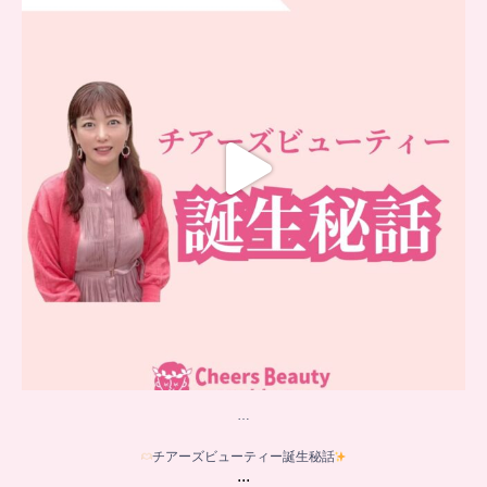
...
16
0
…
チアーズビューティー誕生秘話
...