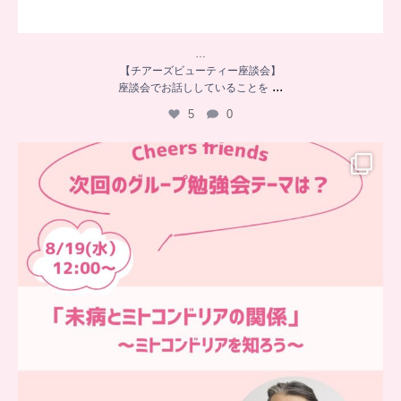
…
【チアーズビューティー座談会】
...
座談会でお話ししていることを
5
0
…
チアーズフレンズ
グループ勉強会
チアーズビューティーでは
...
9
0