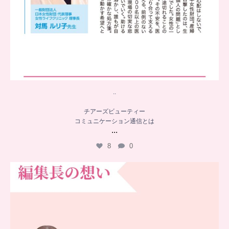
..
チアーズビューティー
コミュニケーション通信とは
...
8
0
…
チアーズビューティー誕生秘話
...
16
0