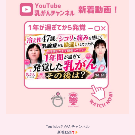
新着動画
シコリと痛みを感じて
...
10
0
…
YouTube乳がんチャンネル
新着動画