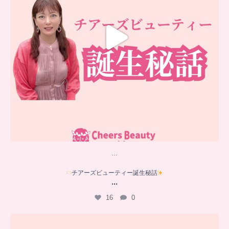
…
チアーズビューティー誕生秘話
...
16
0
…
YouTube乳がんチャンネル