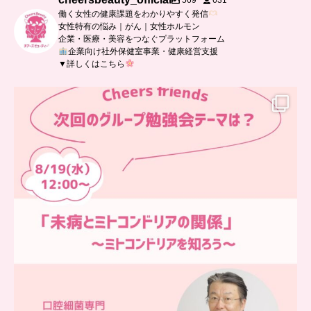
569
631
働く女性の健康課題をわかりやすく発信
女性特有の悩み｜がん｜女性ホルモン
企業・医療・美容をつなぐプラットフォーム
企業向け社外保健室事業・健康経営支援
▼詳しくはこちら
…
チアーズフレンズ
グループ勉強会
チアーズビューティーでは
...
9
0