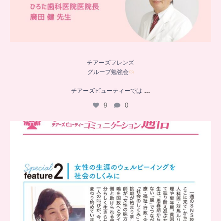
…
チアーズフレンズ
グループ勉強会
...
チアーズビューティーでは
9
0
..
チアーズビューティー
コミュニケーション通信とは
...
8
0