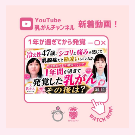
…
YouTube乳がんチャンネル
新着動画
シコリと痛みを感じて
...
10
0