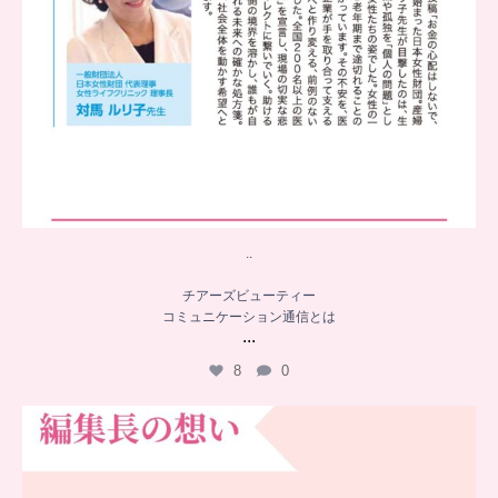
..
チアーズビューティー
コミュニケーション通信とは
...
8
0
…
チアーズビューティー誕生秘話
...
16
0