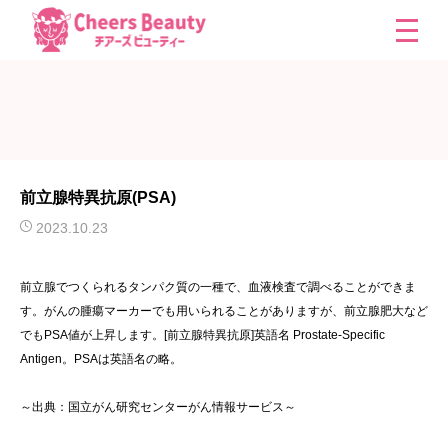
前立腺特異抗原(PSA)
2023.10.23
前立腺でつくられるタンパク質の一種で、血液検査で調べることができま
す。がんの腫瘍マーカーでも用いられることがありますが、前立腺肥大など
でもPSA値が上昇します。[前立腺特異抗原]英語名 Prostate-Specific
Antigen。PSAは英語名の略。
～出典：国立がん研究センターがん情報サービス～