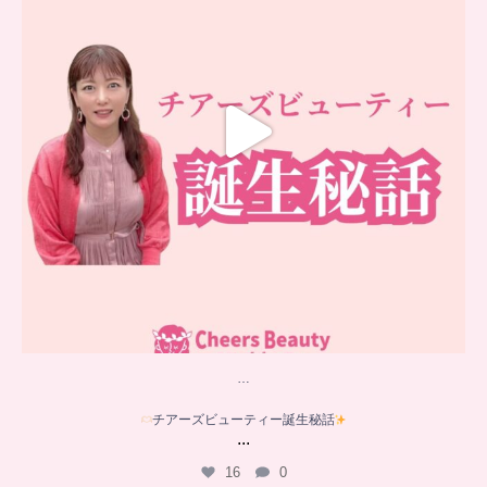
…
チアーズビューティー誕生秘話
...
16
0