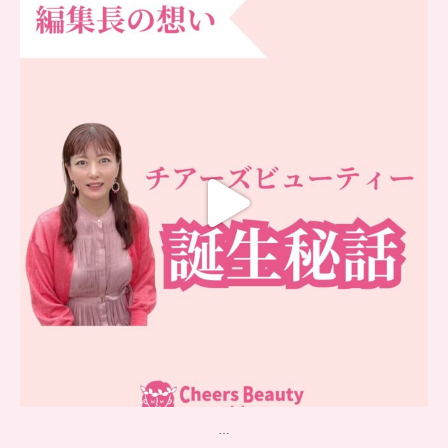
…
チアーズビューティー誕生秘話
...
16
0
…