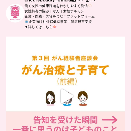
570
631
働く女性の健康課題をわかりやすく発信
女性特有の悩み｜がん｜女性ホルモン
企業・医療・美容をつなぐプラットフォーム
企業向け社外保健室事業・健康経営支援
▼詳しくはこちら
…
【チアーズビューティー座談会】
座談会でお話ししていることを
...
5
0