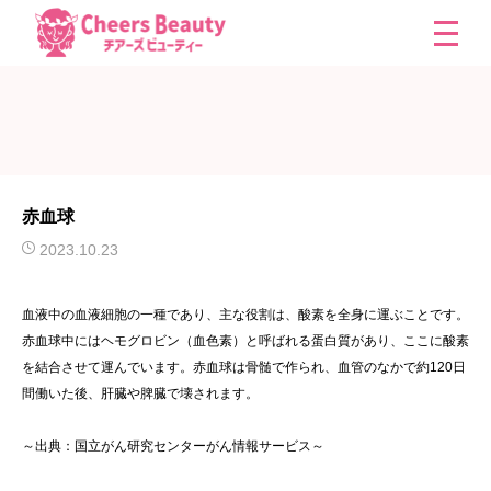
赤血球
2023.10.23
血液中の血液細胞の一種であり、主な役割は、酸素を全身に運ぶことです。
赤血球中にはヘモグロビン（血色素）と呼ばれる蛋白質があり、ここに酸素
を結合させて運んでいます。赤血球は骨髄で作られ、血管のなかで約120日
間働いた後、肝臓や脾臓で壊されます。
～出典：国立がん研究センターがん情報サービス～