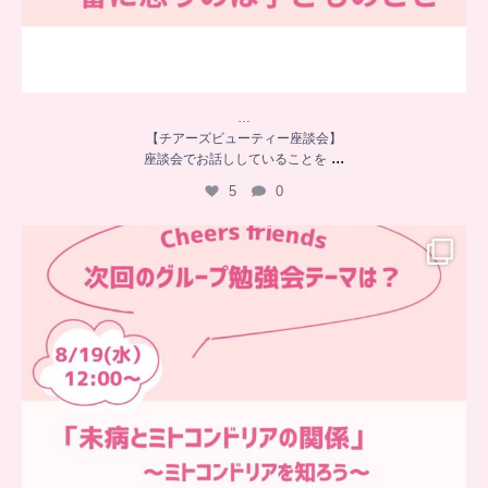
…
【チアーズビューティー座談会】
...
座談会でお話ししていることを
5
0
…
チアーズフレンズ
グループ勉強会
チアーズビューティーでは
...
9
0