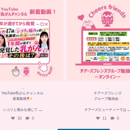
…
…
YouTube乳がんチャンネル
チアーズフレンズ
新着動画
グループ勉強会
シコリと痛みを感じて
...
チアーズビューティーでは
...
10
0
11
0
…
…
YouTube乳がんチャンネル
チアーズフレンズ
新着動画
グループ勉強会
...
..
シコリと痛みを感じて
チアーズビューティーでは
10
0
11
0