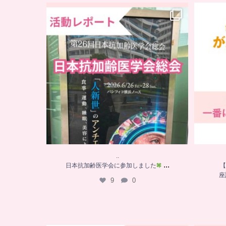
..
日本抗加齢医学会に参加しました
...
【
9
0
..
...
日本抗加齢医学会に参加しました
【
座
9
0