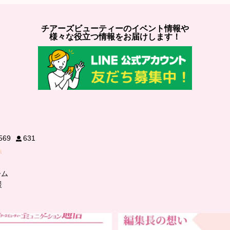
チアーズビューティーのイベント情報や
様々な役立つ情報をお届けします！
569
631
ーム
援
..
…