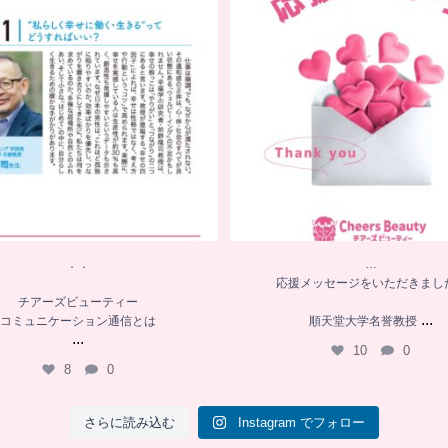
チアーズビューティー
コミュニケーション通信とは
順天堂大学名誉教授
...
...
10
0
8
0
．．
…
応援メッセージをいただきまし
チアーズビューティー
...
コミュニケーション通信とは
順天堂大学名誉教授
...
10
0
8
0
さらに読み込む
Instagram でフォロー