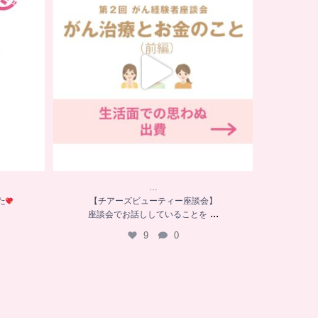
座談会でお話ししていることを
...
9
0
…
た
【チアーズビューティー座談会】
...
座談会でお話ししていることを
9
0