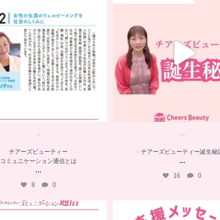
チアーズビューティー
チアーズビューティー誕生秘
コミュニケーション通信とは
...
...
16
0
8
0
..
…
チアーズビューティー
チアーズビューティー誕生秘
...
コミュニケーション通信とは
...
16
0
8
0
．．
…
応援メッセージをいただきまし