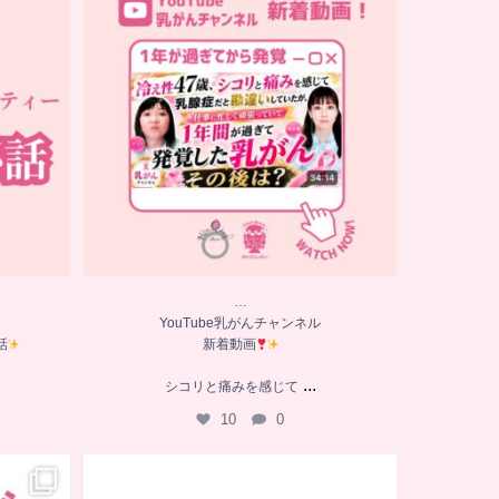
話
新着動画
シコリと痛みを感じて
...
10
0
…
YouTube乳がんチャンネル
話
新着動画
...
シコリと痛みを感じて
10
0
…
た
【チアーズビューティー座談会】