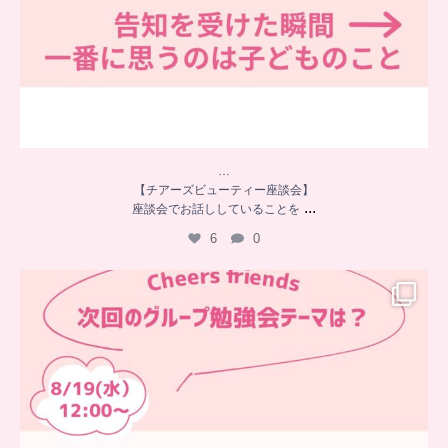
…
【チアーズビューティー座談会】
...
座談会でお話ししていることを
6
0
…
チアーズフレンズ
グループ勉強会
チアーズビューティーでは
...
9
0