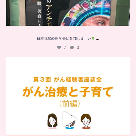
..
...
日本抗加齢医学会に参加しました
7
0
…
【チアーズビューティー座談会】
座談会でお話ししていることを
...
6
0