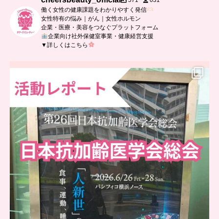
571
631
働く女性の健康課題をわかりやすく発信
女性特有の悩み｜がん｜女性ホルモン
企業・医療・美容をつなぐプラットフォーム
企業向け社外保健室事業・健康経営支援
▼詳しくはこちら
..
日本抗加齢医学会に参加しました
...
7
0