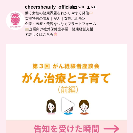
cheersbeauty_official
570
631
働く女性の健康課題をわかりやすく発信
女性特有の悩み｜がん｜女性ホルモン
企業・医療・美容をつなぐプラットフォーム
企業向け社外保健室事業・健康経営支援
▼詳しくはこちら
…
【チアーズビューティー座談会】
座談会でお話ししていることを
...
5
0