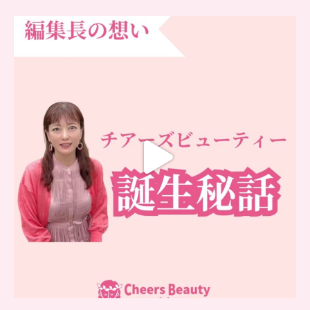
…
チアーズビューティー誕生秘話
...
16
0