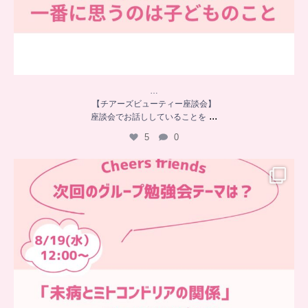
…
【チアーズビューティー座談会】
...
座談会でお話ししていることを
5
0
…
チアーズフレンズ
グループ勉強会
チアーズビューティーでは
...
9
0