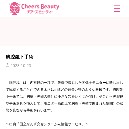
胸腔鏡下手術
2023.10.23
「胸腔鏡」は、内視鏡の一種で、先端で撮影した画像をモニターに映し出し
て観察することができる太さ1cmほどの細長い管のような器械です。胸腔鏡
下手術では、胸壁（胸部の壁）に小さな穴をいくつか開け、そこから胸腔鏡
や手術器具を挿入して、モニター画面上で胸腔（胸壁で囲まれた空間）の状
態を見ながら手術を行います。
〜出典「国立がん研究センターがん情報サービス」〜