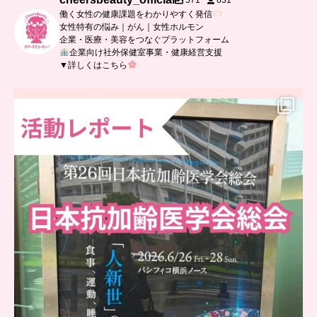
571
631
働く女性の健康課題をわかりやすく発信
女性特有の悩み｜がん｜女性ホルモン
企業・医療・美容をつなぐプラットフォーム
企業向け社外保健室事業・健康経営支援
▼詳しくはこちら
..
日本抗加齢医学会に参加しました
...
0
0