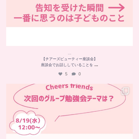
…
【チアーズビューティー座談会】
...
座談会でお話ししていることを
5
0
…
チアーズフレンズ
グループ勉強会
チアーズビューティーでは
...
9
0