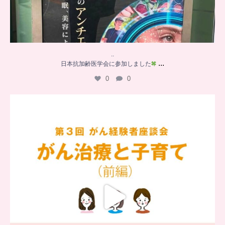
..
...
日本抗加齢医学会に参加しました
0
0
…
【チアーズビューティー座談会】
座談会でお話ししていることを
...
5
0