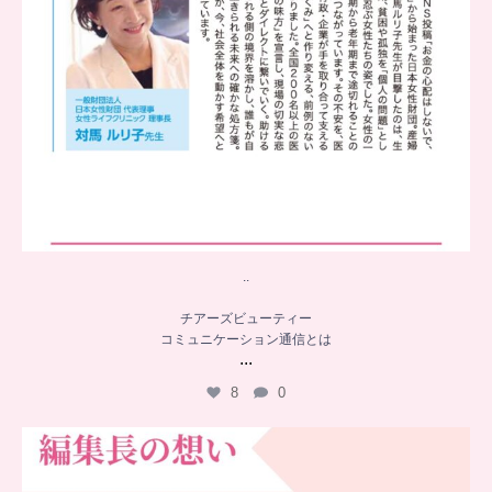
..
チアーズビューティー
コミュニケーション通信とは
...
8
0
…
チアーズビューティー誕生秘話
...