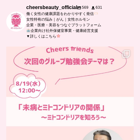
cheersbeauty_official
569
631
働く女性の健康課題をわかりやすく発信
女性特有の悩み｜がん｜女性ホルモン
企業・医療・美容をつなぐプラットフォーム
企業向け社外保健室事業・健康経営支援
▼詳しくはこちら
…
チアーズフレンズ
グループ勉強会
チアーズビューティーでは
...
9
0