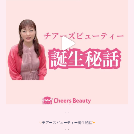
16
0
…
チアーズビューティー誕生秘話
...