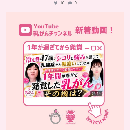
16
0
…
YouTube乳がんチャンネル
新着動画
シコリと痛みを感じて
...
10
0