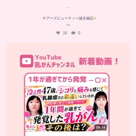
…
チアーズビューティー誕生秘話
...
16
0
…
YouTube乳がんチャンネル
新着動画
シコリと痛みを感じて
...
10
0