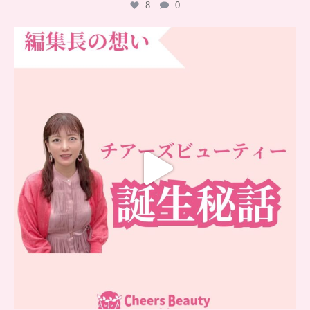
8
0
…
チアーズビューティー誕生秘話
...
16
0