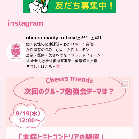
instagram
cheersbeauty_official
569
631
働く女性の健康課題をわかりやすく発信
女性特有の悩み｜がん｜女性ホルモン
企業・医療・美容をつなぐプラットフォーム
企業向け社外保健室事業・健康経営支援
▼詳しくはこちら
…
チアーズフレンズ
グループ勉強会
チアーズビューティーでは
...
9
0